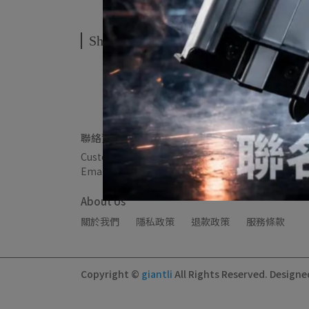
Shipping Method
聯絡資訊
Customer Service Hotline: 0912345678
Custom
Email: example@email.com
Address: Shop A
About Us
關於我們
隱私政策
退款政策
服務條款
Copyright ©
giantli
All Rights Reserved.
Designe