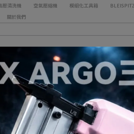
高壓清洗機
空氣壓縮機
模組化工具箱
BLEISP
關於我們
AOD 萬用清潔劑
NT$299
Item No.:
aod-orange1
ADD TO CART