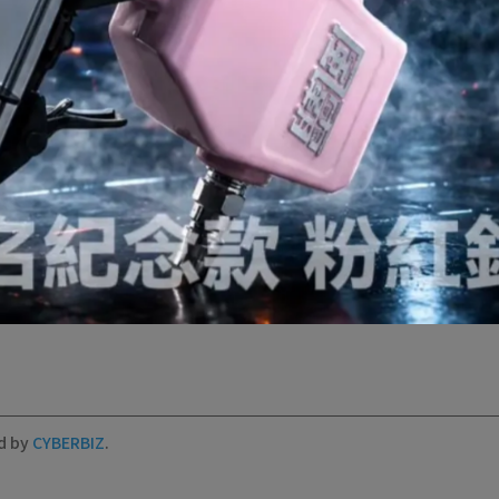
er Service: 10:00-17:00
ddress
d by
CYBERBIZ
.